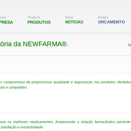
ness
Products
News
Budget
ORCAMENTO
PRESA
PRODUTOS
NOTICIAS
 da história da NEWFARMA®.
f
 o compromisso de proporcionar qualidade e seguranças nos produtos ofertado
sto e competitivo.
a os melhores medicamentos ,fortalecendo a relação farmacêutico paciente
satisfação e resolutividade