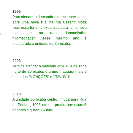
1995
Para atender a demanda e o reconhecimento
abre uma nova filial na rua Cesario Motta
,com essa há uma expansão para uma nova
modalidade no ramo farmacêutico
o
"Homeopatia" ,nesse mesmo ano é
inaugurada a unidade de Sorocaba.
2003
Afim de atender o marcado do ABC e da zona
norte de Sorocaba, o grupo inaugura mais 2
unidades "MONÇÕES" e "ITAVUVU".
2010
A unidade Sorocaba centro , muda para Rua
da Penha , 1005 em um prédio novo com 5
andares e quase 750mts.